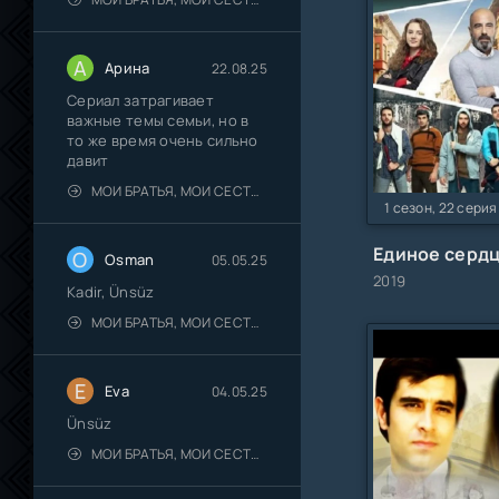
А
Арина
22.08.25
Сериал затрагивает
важные темы семьи, но в
то же время очень сильно
давит
МОИ БРАТЬЯ, МОИ СЕСТРЫ
1 сезон, 22 серия
Единое серд
O
Osman
05.05.25
2019
Kadir, Ünsüz
МОИ БРАТЬЯ, МОИ СЕСТРЫ
E
Eva
04.05.25
Ünsüz
МОИ БРАТЬЯ, МОИ СЕСТРЫ