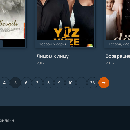
1 сезон, 2 серия
1 сезон, 22 
Лицом к лицу
2017
2015
4
5
6
7
8
9
10
...
76
онлайн.