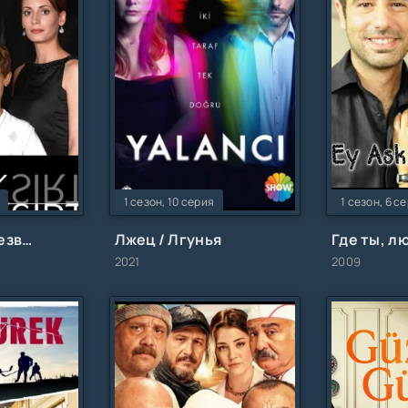
1 сезон, 10 серия
1 сезон, 6 с
Бегущий по лезвию бритвы
Лжец / Лгунья
Где ты, л
2021
2009