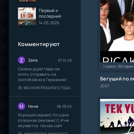
Первый и
последний
14.05.2026
Комментируют
Z
Zaira
07.01.26
1 сезон, 30 серия
Салиха дура! Надо ее
опять отправить на
скотобойню в Германию!
2007
ВЕСНОЙ ПРОШЛОГО ГОДА
Н
Нина
08.09.25
Хороший сериал) Но одна
сплошная реклама((( И не
окупается, так как сайт
МОИ БРАТЬЯ, МОИ СЕСТРЫ