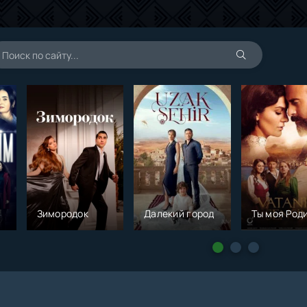
Зимородок
Далекий город
Ты моя Род