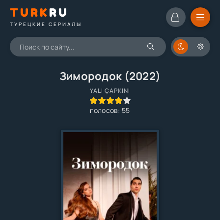
TURK
RU
ТУРЕЦКИЕ СЕРИАЛЫ
Зимородок (2022)
YALI ÇAPKINI
80
1
2
3
4
5
голосов:
55