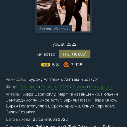
3 сезон, 25 серия
Турция, 2022
Качество:
FHD (1080p)
5.8
7.928
Режиссер:
Бурджу Алптекин, Алптекин Бозкурт
Жанр:
Турецкие
/
Сериалы 2022
/
Драмы
/
Мелодрамы
Актеры:
Афра Сарачоглу, Мерт Рамазан Демир, Гюльчин
Сантырджыоглу, Эмре Алтуг, Бериль Позам, Гёзде Кансу,
Дирен Полатогуллари, Эрсин Арыджы, Ознур Серчелер,
Сезин Бозаджи
Дата выхода:
23 сентября 2022
Перевод:
Рус. Дублированный, Turk.Original, AlisaDirilis,