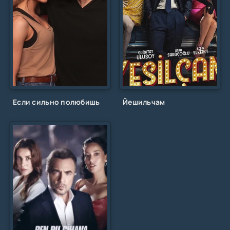
Если сильно полюбишь
Йешильчам