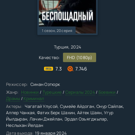
1 сезон, 20 серия
Турция, 2024
Качество:
FHD (1080p)
7.3
7.746
Режиссер:
Синан Озтюрк
Жанр:
Новинки
/
Турецкие
/
Сериалы 2024
/
Боевики
/
Драмы
/
Криминал
Актеры:
Чагатай Улусой, Сумейе Айдоган, Онур Сайлак,
Алпер Чанкая, Фатих Берк Шахин, Айтек Шаян, Угур
Йылдыран, Лачин Джейлан, Эрдал Озъягджылар,
Неслыхан Йелдан
Дата выхода:
19 января 2024