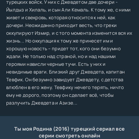
турецких войск. У них с Джевдетом две дочери -
Йылдыз и Хилаль, и сын Али Кемаль. К тому же, с ними
живет и свекровь, которая относится к ней, как
дочери. Неожиданно приходит весть, что греки
оккупируют Измир, и с того момента изменится вся их
жизнь... Но оккупация к тому же принесет им и
хорошую новость – придет тот, кого они безумно
ждали. Не только над страной, но и над нашими
героями нависли черные тучи. Есть у них и
невидимые враги. Близкий друг Джевдета, капитан
Тевфик. Он безумно завидует Джевдету, с детства
влюблен в его жену. Тевфику нечего терять, ничто
ему не дорого, поэтому он сделает всё, чтобы
разлучить Джевдета и Азизе...
Ты моя Родина (2016) турецкий сериал все
серии смотреть онлайн