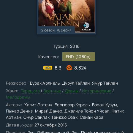
2 сезон, 78 серия
Турция, 2016
Качество:
FHD (1080p)
8.3
8.324
Режиссер:
Бурак Арлиель, Дурул Тайлан, Ямур Тайлан
Жанр:
Турецкие
/
Военные
/
Драмы
/
Исторические
/
Мелодрамы
Актеры:
Халит Эргенч, Бергюзар Корель, Боран Кузум,
Пынар Дениз, Мирай Данер, Джелиле Тойон Уйсал, Фатих
Артман, Онур Сайлак, Генджо Озак, Сенан Кара
Дата выхода:
27 октября 2016
Перевод:
Рус. Дублированный, Рус. Проф. многоголосый,