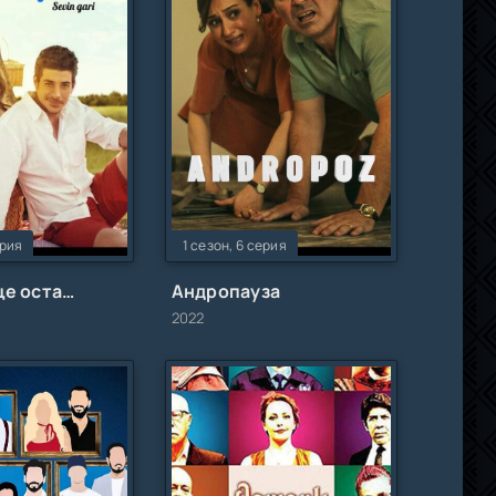
ерия
1 сезон, 6 серия
Мое сердце осталось у Эгейского моря
Андропауза
2022