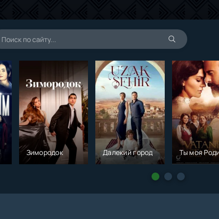
Зимородок
Далекий город
Ты моя Род