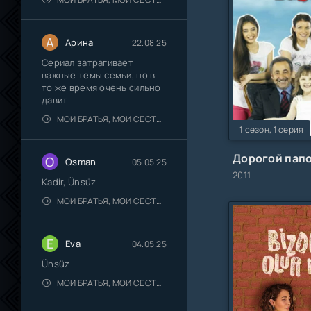
А
Арина
22.08.25
Сериал затрагивает
важные темы семьи, но в
то же время очень сильно
давит
МОИ БРАТЬЯ, МОИ СЕСТРЫ
1 сезон, 1 серия
Дорогой пап
O
Osman
05.05.25
2011
Kadir, Ünsüz
МОИ БРАТЬЯ, МОИ СЕСТРЫ
E
Eva
04.05.25
Ünsüz
МОИ БРАТЬЯ, МОИ СЕСТРЫ