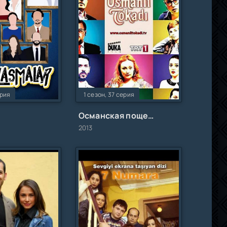
ерия
1 сезон, 37 серия
Османская пощечина
2013