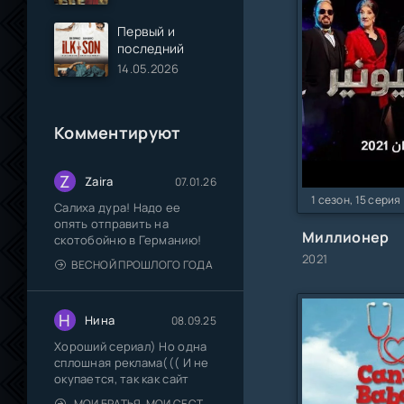
Первый и
последний
14.05.2026
Комментируют
Z
Zaira
07.01.26
1 сезон, 15 серия
Салиха дура! Надо ее
опять отправить на
Миллионер
скотобойню в Германию!
2021
ВЕСНОЙ ПРОШЛОГО ГОДА
Н
Нина
08.09.25
Хороший сериал) Но одна
сплошная реклама((( И не
окупается, так как сайт
МОИ БРАТЬЯ, МОИ СЕСТРЫ