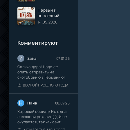
Первый и
последний
14.05.2026
Комментируют
Z
Zaira
07.01.26
Салиха дура! Надо ее
опять отправить на
скотобойню в Германию!
ВЕСНОЙ ПРОШЛОГО ГОДА
Н
Нина
08.09.25
Хороший сериал) Но одна
сплошная реклама((( И не
окупается, так как сайт
МОИ БРАТЬЯ, МОИ СЕСТРЫ