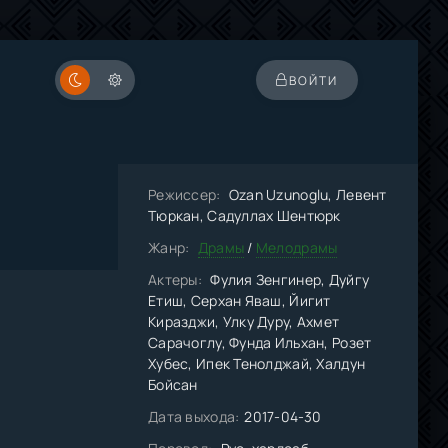
ВОЙТИ
Режиссер:
Ozan Uzunoglu, Левент
Тюркан, Садуллах Шентюрк
Жанр:
Драмы
/
Мелодрамы
Актеры:
Фулия Зенгинер, Дуйгу
Етиш, Серхан Яваш, Йигит
Киразджи, Улку Дуру, Ахмет
Сарачоглу, Фунда Ильхан, Розет
Хубес, Ипек Тенолджай, Халдун
Бойсан
Дата выхода:
2017-04-30