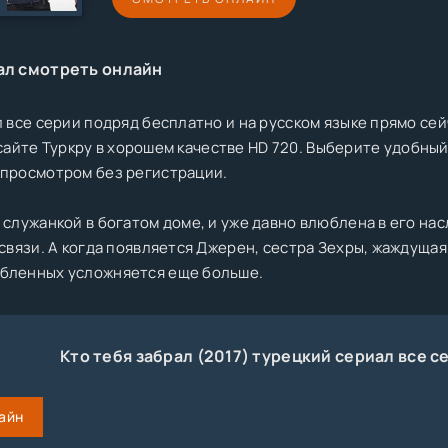
ал смотреть онлайн
 все серии подряд бесплатно и на русском языке прямо сейч
на сайте Туркру в хорошем качестве HD 720. Выберите удобн
просмотром без регистрации.
 служанкой в богатом доме, и уже давно влюблена в его нас
 связи. А когда появляется Джерен, сестра Зехры, жаждуща
бленных усложняется еще больше.
Кто тебя забрал (2017) турецкий сериал все 
айн