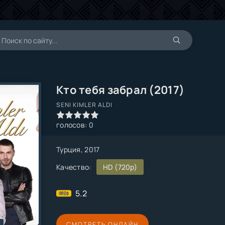
Кто тебя забрал (2017)
SENI KIMLER ALDI
1
2
3
4
5
голосов:
0
Турция, 2017
Качество:
HD (720p)
5.2
СМОТРЕТЬ ОНЛАЙН