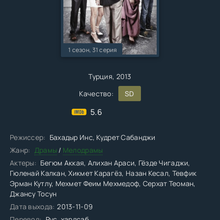
1 сезон, 31 серия
Турция, 2013
Качество:
SD
5.6
Режиссер:
Бахадыр Инс, Кудрет Сабанджи
Жанр:
Драмы
/
Мелодрамы
Актеры:
Бегюм Аккая, Алихан Араси, Гёзде Чигаджи,
Гюленай Калкан, Хикмет Карагёз, Назан Кесал, Тевфик
Эрман Кутлу, Мехмет Феим Мехмедоф, Серхат Теоман,
Джансу Тосун
Дата выхода:
2013-11-09
Перевод:
Рус. хардсаб