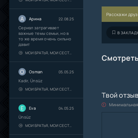
Расскажи друз
А
Арина
22.08.25
Сериал затрагивает
0
1
2
3
В ЗАКЛАД
важные темы семьи, но в
то же время очень сильно
давит
МОИ БРАТЬЯ, МОИ СЕСТРЫ
Смотреть
O
Osman
05.05.25
Kadir, Ünsüz
МОИ БРАТЬЯ, МОИ СЕСТРЫ
Твой отзы
Минимальная 
E
Eva
04.05.25
Ünsüz
МОИ БРАТЬЯ, МОИ СЕСТРЫ