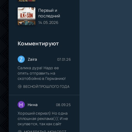
Первый и
последний
14.05.2026
Комментируют
Z
Zaira
07.01.26
Салиха дура! Надо ее
опять отправить на
скотобойню в Германию!
ВЕСНОЙ ПРОШЛОГО ГОДА
Н
Нина
08.09.25
Хороший сериал) Но одна
сплошная реклама((( И не
окупается, так как сайт
МОИ БРАТЬЯ, МОИ СЕСТРЫ