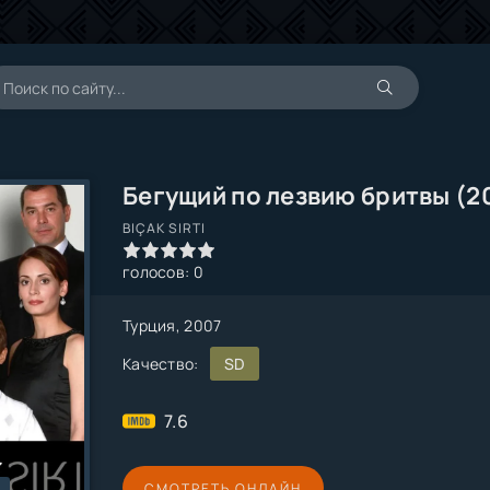
Бегущий по лезвию бритвы (2
BIÇAK SIRTI
1
2
3
4
5
голосов:
0
Турция, 2007
Качество:
SD
7.6
СМОТРЕТЬ ОНЛАЙН