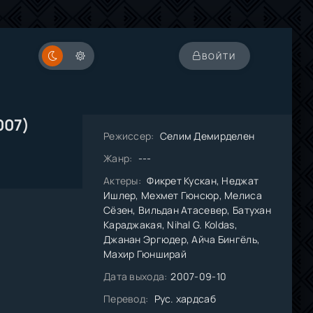
ВОЙТИ
007)
Режиссер:
Селим Демирделен
Жанр:
---
Актеры:
Фикрет Кускан, Неджат
Ишлер, Мехмет Гюнсюр, Мелиса
Сёзен, Вильдан Атасевер, Батухан
Караджакая, Nihal G. Koldas,
Джанан Эргюдер, Айча Бингёль,
Махир Гюнширай
Дата выхода:
2007-09-10
Перевод:
Рус. хардсаб