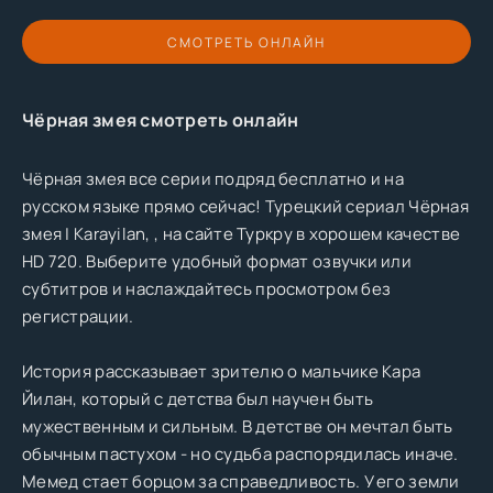
СМОТРЕТЬ ОНЛАЙН
Чёрная змея смотреть онлайн
Чёрная змея все серии подряд бесплатно и на
русском языке прямо сейчас! Турецкий сериал Чёрная
змея | Karayilan, , на сайте Туркру в хорошем качестве
HD 720. Выберите удобный формат озвучки или
субтитров и наслаждайтесь просмотром без
регистрации.
История рассказывает зрителю о мальчике Кара
Йилан, который с детства был научен быть
мужественным и сильным. В детстве он мечтал быть
обычным пастухом - но судьба распорядилась иначе.
Мемед стает борцом за справедливость. У его земли