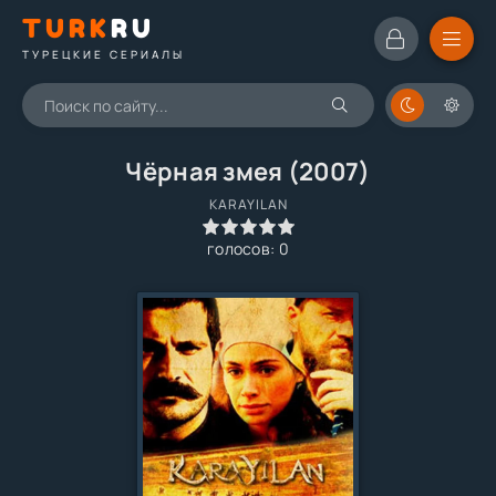
TURK
RU
ТУРЕЦКИЕ СЕРИАЛЫ
Чёрная змея (2007)
KARAYILAN
0
1
2
3
4
5
голосов:
0