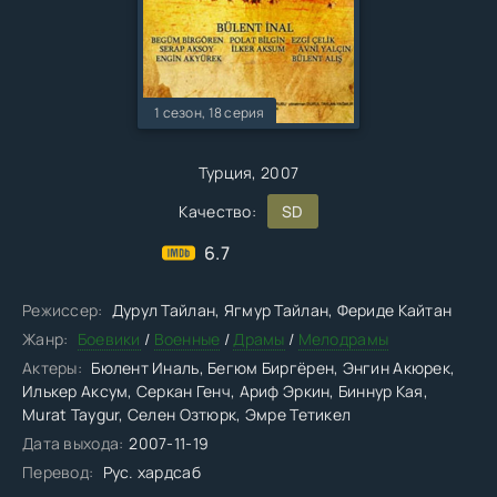
1 сезон, 18 серия
Турция, 2007
Качество:
SD
6.7
Режиссер:
Дурул Тайлан, Ягмур Тайлан, Фериде Кайтан
Жанр:
Боевики
/
Военные
/
Драмы
/
Мелодрамы
Актеры:
Бюлент Иналь, Бегюм Биргёрен, Энгин Акюрек,
Илькер Аксум, Серкан Генч, Ариф Эркин, Биннур Кая,
Murat Taygur, Селен Озтюрк, Эмре Тетикел
Дата выхода:
2007-11-19
Перевод:
Рус. хардсаб