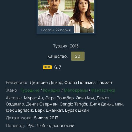
1 сезон, 22 серия
Турция, 2013
Качество:
SD
6.7
Режиссер:
Джеврие Демир, Филиз Гюльмез Пакман
Жанр:
Турецкие
/
Комедии
/
Мелодрамы
/
Фантастика
Актеры:
Мурат Ан, Эсра Ронабар, Экин Коч, Демет
Оздемир, Дениз Озерман, Cengiz Tangör, Диля Данышман,
Ipek Bagriacik, Берк Джанкат, Бурак Джан
Дата выхода:
5 июля 2013
Перевод:
Рус. Люб. одноголосый