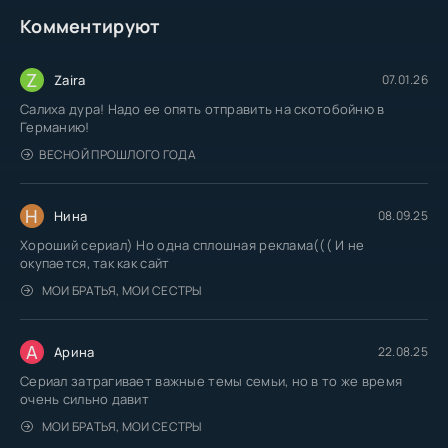
Комментируют
Z
Zaira
07.01.26
Салиха дура! Надо ее опять отправить на скотобойню в
Германию!
ВЕСНОЙ ПРОШЛОГО ГОДА
Н
Нина
08.09.25
Хороший сериал) Но одна сплошная реклама((( И не
окупается, так как сайт
МОИ БРАТЬЯ, МОИ СЕСТРЫ
А
Арина
22.08.25
Сериал затрагивает важные темы семьи, но в то же время
очень сильно давит
МОИ БРАТЬЯ, МОИ СЕСТРЫ