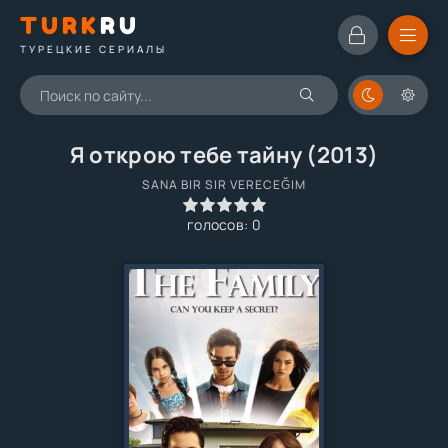
TURK
RU
ТУРЕЦКИЕ СЕРИАЛЫ
Я открою тебе тайну (2013)
SANA BIR SIR VERECEĞIM
0
1
2
3
4
5
голосов:
0